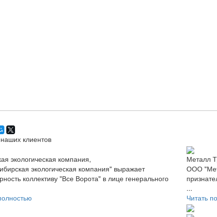
наших клиентов
ая экологическая компания,
Металл Т
бирская экологическая компания" выражает
ООО "Мет
рность коллективу "Все Ворота" в лице генерального
признате
...
полностью
Читать п