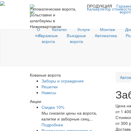
ПРОДУКЦИЯ
Гаражн
Автоматические ворота,
Калькулятор стоимост
ворот
рольставни и
шлагбаумы в
Нижневартовске
О
Каталог
Услуги
Монтаж
До
нас
Гаражные
Въездные
Автоматика
Ро
ворота
ворота
Кованые ворота
Автом
Заборы и ограждения
Решетки
За
Навесы
Акции
Цена на
Скидка 10%
от 1 40
Мы снизили цены на ворота,
Стоимо
калитки и заборные секц...
от 300 
Подробнее
Доставк
Распродажа автоматики и