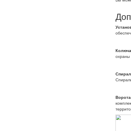
Доп
Устано
обеспеч
Колюча
охраны 
Спирал
Спираль
Ворота
комплек
террито