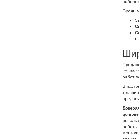
наборо
Среди м
З
С
С
ш
Шир
Предло
сервис 
работ п
В насто
т.д. ши
предпоч
Доверяя
долгове
использ
работы.
монтаж 
вложени