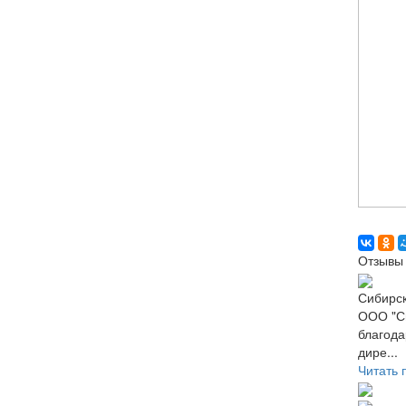
Отзывы 
Сибирск
ООО "Си
благода
дире...
Читать 