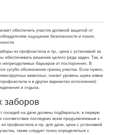
значает обеспечить участок должной защитой от
 обладателям ощущение безопасности и покоя,
нности.
аборы из профнастила и пр., цена с установкой за
ы обеспечивать решение целого ряда задач. Так, в
о непреодолимых барьеров от посторонних. В
тся сугубо обозначение границ участка. Если нужно,
елких/крупных животных, снизит уровень шума извне
з профнастила и в других вариантах исполнения)
уединения и отдыха.
х заборов
 соседей на даче должны подбираться, в первую
ое соответствие последних всем предъявляемым к
 из профнастила и пр. для дачи, цена с установкой
частка, также следует точно определиться с