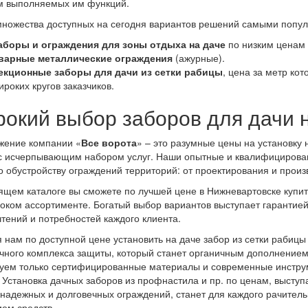
м выполняемых им функций.
ножества доступных на сегодня вариантов решений самыми попул
аборы и ограждения для зоны отдыха на даче
по низким ценам 
варные металлические ограждения
(ажурные).
екционные заборы для дачи из сетки рабицы
, цена за метр ко
ироких кругов заказчиков.
окий выбор заборов для дачи н
жение компании «
Все ворота
» – это разумные цены на установку
с исчерпывающим набором услуг. Наши опытные и квалифицирова
о обустройству ограждений территорий: от проектирования и произ
ящем каталоге вы сможете по лучшей цене в Нижневартовске купит
роком ассортименте. Богатый выбор вариантов выступает гарантие
тений и потребностей каждого клиента.
 нам по доступной цене установить на даче забор из сетки рабицы 
чного комплекса защиты, который станет органичным дополнением т
уем только сертифицированные материалы и современные инстру
 Установка дачных заборов из профнастила и пр. по ценам, выст
надежных и долговечных ограждений, станет для каждого рачител
ем средств.