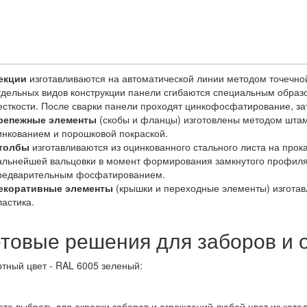
екции
изготавливаются на автоматической линии методом точечной
тдельных видов конструкции панели сгибаются специальным образ
есткости. После сварки панели проходят цинкофосфатирование, за
репежные элементы
(скобы и фланцы) изготовлены методом штам
инкованием и порошковой покраской.
толбы
изготавливаются из оцинкованного стального листа на про
альнейшей вальцовки в момент формирования замкнутого профиля.
редварительным фосфатированием.
екоративные элементы
(крышки и переходные элементы) изготав
ластика.
товые решения для заборов и 
тный цвет - RAL 6005 зеленый:
те выбрать для окраски заборов и ограждений любой цвет из катал