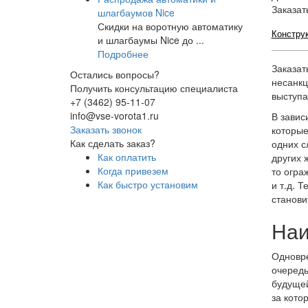
Заказат
шлагбаумов Nice
Скидки на воротную автоматику
Констру
и шлагбаумы Nice до ...
Подробнее
Заказат
Остались вопросы?
несанкц
Получить консультацию специалиста
выступа
+7 (3462) 95-11-07
info@vse-vorota1.ru
В завис
Заказать звонок
которые
Как сделать заказ?
одних с
Как оплатить
других 
Когда привезем
то огра
Как быстро установим
и т.д. 
станови
Наи
Одновре
очередь
будущей
за кото