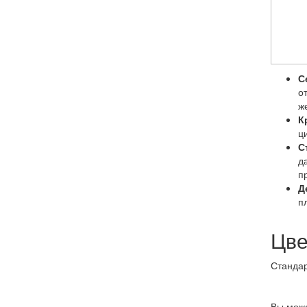
С
о
ж
К
ц
С
д
п
Д
п
Цве
Стандар
Вы може