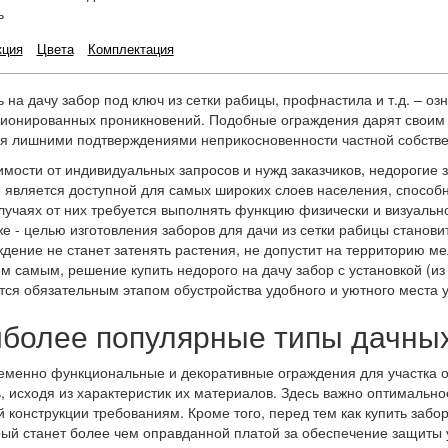
ь
кция
Цвета
Комплектация
ь на дачу забор под ключ из сетки рабицы, профнастила и т.д. – о
ионированных проникновений. Подобные ограждения дарят своим
я лишними подтверждениями неприкосновенности частной собстве
имости от индивидуальных запросов и нужд заказчиков, недорогие з
 является доступной для самых широких слоев населения, способн
лучаях от них требуется выполнять функцию физически и визуальн
же - целью изготовления заборов для дачи из сетки рабицы станови
ждение не станет затенять растения, не допустит на территорию м
Тем самым, решение купить недорого на дачу забор с установкой (и
тся обязательным этапом обустройства удобного и уютного места 
более популярные типы дачны
менно функциональные и декоративные ограждения для участка от
, исходя из характеристик их материалов. Здесь важно оптимальн
 конструкции требованиям. Кроме того, перед тем как купить забор
рый станет более чем оправданной платой за обеспечение защиты у