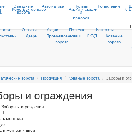
ые
Въездные
Автоматика
Пульты
Рольставни
Ш
и
Конструктор ворот
Акции и скидки
0
В
а
ворота
и
брелоки
ставка
Отзывы
Акции
Полезно
Контакты
знать
льставни
Двери
Промышленные
СКУД
Кованые
ворота
ворота
атические ворота
Продукция
Кованые ворота
Заборы и ог
боры и ограждения
 Заборы и ограждения
0
сть монтажа
руб
а и монтаж 7 дней