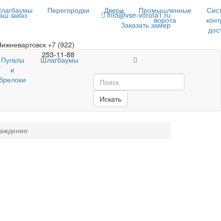
лагбаумы
Перегородки
Двери
Промышленные
Сис
аш заказ
info@vse-vorota1.ru
ворота
конт
Заказать замер
дос
Нижневартовск
+7 (922)
253-11-88
Пульты
Шлагбаумы
и
брелоки
Искать
раждения