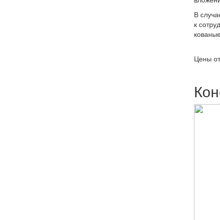
В случа
к сотру
кованые
Цены от
Кон