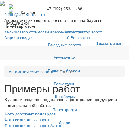
+7 (922) 253-11-88
Каталог
info@vse-vorota1.ru
Автоматические ворота, рольставни и шлагбаумы в
ПРОДУКЦИЯ
Нижневартовске
Гаражные ворота
Калькулятор стоимости
Конструктор ворот
Акции и скидки
0
Ваш заказ
Заказать замер
Въездные ворота
Автоматика
Пульты и брелоки
Автоматические ворота
Галерея
Рольставни
Примеры работ
Шлагбаумы
В данном разделе представлены фотографии продукции и
примеры нашей работы.
Перегородки
Фото дорожных боллардов
Фото секционных ворот
Двери
Фото секционных ворот Алютех