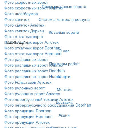
Фото скоростных ворот
Промышленные ворота
Фото скоростных ворот Алютех
Фото шлагбаумов
Системы контроля доступа
Фото калиток
Фото калиток Алютех
Фото калиток Дорхан
Кованые ворота
Фото откатных ворот
НАВИГАЦИЯ
Фото откатных ворот Алютех
Фото откатных ворот Doorhan
О нас
Фото откатных ворот Hormann
Фото распашных ворот
Примеры работ
Фото распашных ворот Алютех
Фото распашных ворот Doorhan
Услуги
Фото распашных ворот Hormann
Фото Рольставен Алютех
Фото рулонных ворот
Монтаж
Фото рулонных ворот Алютех
Фото перегрузочной техники Алютех
Доставка
Фото перергрузочного оборудования Doorhan
Фото продукции Doorhan
Акции
Фото продукции Hormann
Фото продукции Алютех
Полезно знать
Фото промышленных ворот