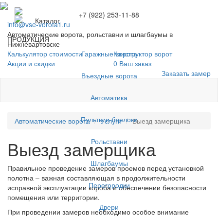
+7 (922) 253-11-88
Каталог
info@vse-vorota1.ru
Автоматические ворота, рольставни и шлагбаумы в
ПРОДУКЦИЯ
Нижневартовске
Гаражные ворота
Калькулятор стоимости
Конструктор ворот
Акции и скидки
0
Ваш заказ
Заказать замер
Въездные ворота
Автоматика
Пульты и брелоки
Автоматические ворота
Услуги
Выезд замерщика
Рольставни
Выезд замерщика
Шлагбаумы
Правильное проведение замеров проемов перед установкой
полотна – важная составляющая в продолжительности
Перегородки
исправной эксплуатации короба и обеспечении безопасности
помещения или территории.
Двери
При проведении замеров необходимо особое внимание