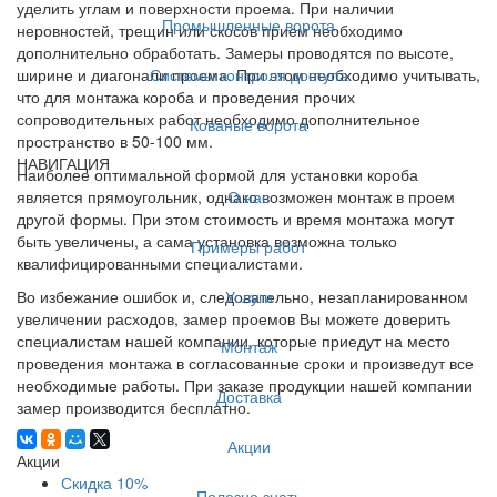
уделить углам и поверхности проема. При наличии
Промышленные ворота
неровностей, трещин или скосов прием необходимо
дополнительно обработать. Замеры проводятся по высоте,
Системы контроля доступа
ширине и диагонали проема. При этом необходимо учитывать,
что для монтажа короба и проведения прочих
сопроводительных работ необходимо дополнительное
Кованые ворота
пространство в 50-100 мм.
НАВИГАЦИЯ
Наиболее оптимальной формой для установки короба
О нас
является прямоугольник, однако возможен монтаж в проем
другой формы. При этом стоимость и время монтажа могут
быть увеличены, а сама установка возможна только
Примеры работ
квалифицированными специалистами.
Услуги
Во избежание ошибок и, следовательно, незапланированном
увеличении расходов, замер проемов Вы можете доверить
специалистам нашей компании, которые приедут на место
Монтаж
проведения монтажа в согласованные сроки и произведут все
необходимые работы. При заказе продукции нашей компании
Доставка
замер производится бесплатно.
Акции
Акции
Скидка 10%
Полезно знать