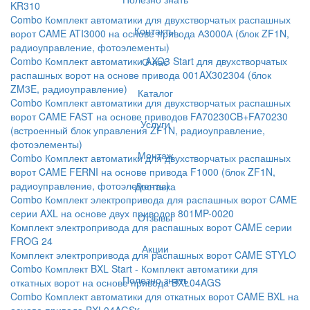
KR310
Combo Комплект автоматики для двухстворчатых распашных
Контакты
ворот CAME ATI3000 на основе привода А3000А (блок ZF1N,
радиоуправление, фотоэлементы)
Combo Комплект автоматики AXO3 Start для двухстворчатых
О нас
распашных ворот на основе привода 001AX302304 (блок
ZM3E, радиоуправление)
Каталог
Combo Комплект автоматики для двухстворчатых распашных
ворот CAME FAST на основе приводов FA70230CB+FA70230
Услуги
(встроенный блок управления ZF1N, радиоуправление,
фотоэлементы)
Монтаж
Combo Комплект автоматики для двухстворчатых распашных
ворот CAME FERNI на основе привода F1000 (блок ZF1N,
радиоуправление, фотоэлементы)
Доставка
Combo Комплект электропривода для распашных ворот CAME
серии AXL на основе двух приводов 801MP-0020
Отзывы
Комплект электропривода для распашных ворот CAME серии
FROG 24
Акции
Комплект электропривода для распашных ворот CAME STYLO
Combo Комплект BXL Start - Комплект автоматики для
Полезно знать
откатных ворот на основе привода BXL04AGS
Combo Комплект автоматики для откатных ворот CAME BXL на
основе привода BXL04AGS