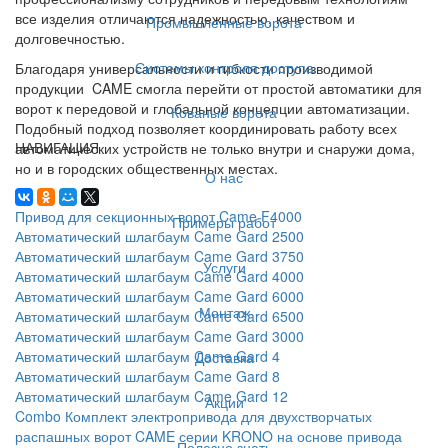
все изделия отличаются надежностью, качеством и
Промышленные ворота
долговечностью.
Системы контроля доступа
Благодаря универсальности и гибкости производимой
продукции CAME смогла перейти от простой автоматики для
ворот к передовой и глобальной концепции автоматизации.
Кованые ворота
Подобный подход позволяет координировать работу всех
НАВИГАЦИЯ
автоматических устройств не только внутри и снаружи дома,
но и в городских общественных местах.
О нас
Привод для секционных ворот Came F4000
Примеры работ
Автоматический шлагбаум Came Gard 2500
Автоматический шлагбаум Came Gard 3750
Услуги
Автоматический шлагбаум Came Gard 4000
Автоматический шлагбаум Came Gard 6000
Монтаж
Автоматический шлагбаум Came Gard 6500
Автоматический шлагбаум Came Gard 3000
Автоматический шлагбаум Came Gard 4
Доставка
Автоматический шлагбаум Came Gard 8
Автоматический шлагбаум Came Gard 12
Акции
Combo Комплект электропривода для двухстворчатых
распашных ворот CAME серии KRONO на основе привода
Полезно знать