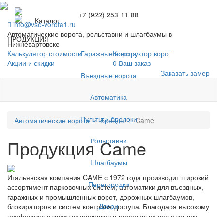
+7 (922) 253-11-88
Каталог
info@vse-vorota1.ru
Автоматические ворота, рольставни и шлагбаумы в
ПРОДУКЦИЯ
Нижневартовске
Гаражные ворота
Калькулятор стоимости
Конструктор ворот
Акции и скидки
0
Ваш заказ
Заказать замер
Въездные ворота
Автоматика
Пульты и брелоки
Автоматические ворота
Бренды
Came
Рольставни
Продукция Came
Шлагбаумы
Итальянская компания CAME с 1972 года производит широкий
Перегородки
ассортимент парковочных систем, автоматики для въездных,
гаражных и промышленных ворот, дорожных шлагбаумов,
Двери
блокираторов и систем контроля доступа. Благодаря высокому
профессионализму сотрудников и передовым технологиям