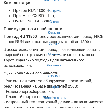
Комплектация:
Привод RUN1800 1шт;
Контакты
Приёмник OXIBD - 1шт;
Пульт ON3EBD - 2шт.
О нас
Преимущества и особенности:
Каталог
Привод RUN1800
- электромеханический привод NICE
серии RUN для откатных ворот массой до 1800 кг.
Услуги
Высокотехнологичный привод, позволяющий решить
Монтаж
широкий спектр задач по автоматизации откатных
ворот. Идеально подходит для интенсивного
Доставка
использования.
Функциональные особенности:
Отзывы
- Уникальная система обнаружения препятствий,
реализованная на базе двигателей 230В;
Акции
- Режим энергосбережения;
- Плавный старт и остановка;
Полезно знать
- Встроенный температурный датчик – автоматическое
регулирование усилия в зависимости от погодных