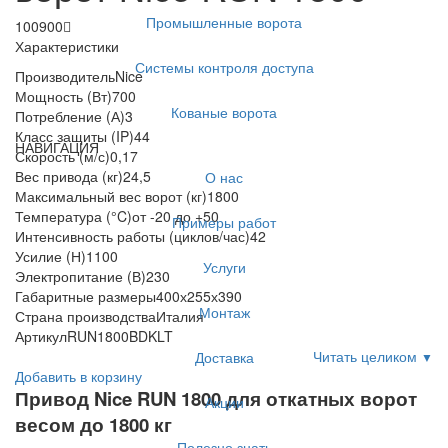
Промышленные ворота
100900
Характеристики
Системы контроля доступа
Производитель
Nice
Мощность (Вт)
700
Кованые ворота
Потребление (А)
3
Класс защиты (IP)
44
НАВИГАЦИЯ
Скорость (м/с)
0,17
Вес привода (кг)
24,5
О нас
Максимальный вес ворот (кг)
1800
Температура (°C)
от -20 до +50
Примеры работ
Интенсивность работы (циклов/час)
42
Усилие (Н)
1100
Услуги
Электропитание (В)
230
Габаритные размеры
400х255х390
Монтаж
Страна производства
Италия
Артикул
RUN1800BDKLT
Читать целиком
Доставка
▼
Добавить в корзину
Привод Nice RUN 1800 для откатных ворот
Акции
весом до 1800 кг
Полезно знать