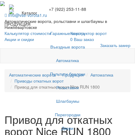
+7 (922) 253-11-88
Каталог
info@vse-vorota1.ru
Автоматические ворота, рольставни и шлагбаумы в
ПРОДУКЦИЯ
Нижневартовске
Гаражные ворота
Калькулятор стоимости
Конструктор ворот
Акции и скидки
0
Ваш заказ
Заказать замер
Въездные ворота
Автоматика
Пульты и брелоки
Автоматические ворота
Продукция
Автоматика
Приводы откатных ворот
Привод для откатных ворот Nice RUN 1800
Рольставни
Шлагбаумы
Перегородки
Привод для откатных
ворот Nice RUN 1800
Двери