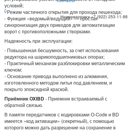
Контакты
условий;
0
- Режим частичного открытия для прохода пешехода;
Нижневартовск
+7 (922) 253-11-88
- Функция «ведомый/ведущий» — простая
синхронизация двух приводов для автоматизации
ворот с противоположными створками.
Надежность при эксплуатации:
- Повышенная бесшумность, за счет использования
редуктора на шарикоподшипниковых опорах;
- Практичный механизм разблокировки металлическим
ключом;
- Основание привода выполнено из алюминия,
изготовленного методом литья под давлением, и
покрыто эпоксидной краской.
Приёмник OXIBD
- Приемник встраиваемый с
обратной связью.
В памяти передатчиков с кодировками O-Code и BD
имеется «код активации» (секретный), с помощью
которого можно дать разрешение на сохранение в