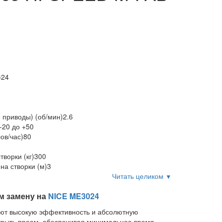
)
24
 приводы) (об/мин)
2.6
 -20 до +50
ов/час)
80
ворки (кг)
300
а створки (м)
3
Читать целиком
▼
м замену на
NICE ME3024
уют высокую эффективность и абсолютную
акрыть проем, обеспечивая минимальное время