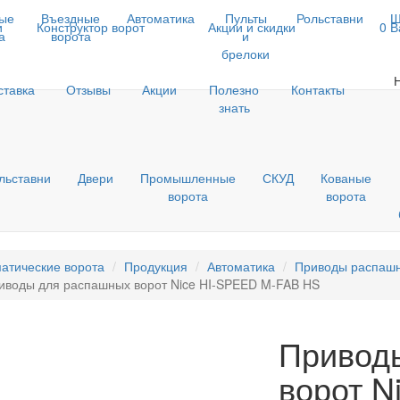
ые
Въездные
Автоматика
Пульты
Рольставни
Ш
и
Конструктор ворот
Акции и скидки
0
В
а
ворота
и
брелоки
ставка
Отзывы
Акции
Полезно
Контакты
знать
льставни
Двери
Промышленные
СКУД
Кованые
ворота
ворота
атические ворота
Продукция
Автоматика
Приводы распашн
иводы для распашных ворот Nice HI-SPEED M-FAB HS
Привод
ворот N