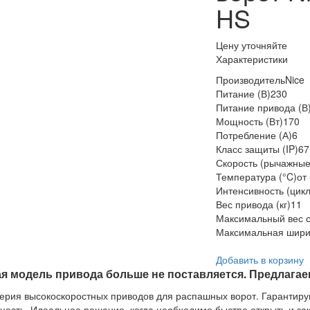
HS
Цену уточняйте
Характеристики
Производитель
Nice
Питание (В)
230
Питание привода (В
Мощность (Вт)
170
Потребление (А)
6
Класс защиты (IP)
67
Скорость (рычажные
Температура (°C)
от
Интенсивность (цикл
Вес привода (кг)
11
Максимальный вес ст
Максимальная ширин
Добавить в корзину
ая модель привода больше не поставляется. Предлагае
ерия высокоскоростных приводов для распашных ворот. Гарантир
ность. Идеальное решение, когда необходимо быстро открыть и з