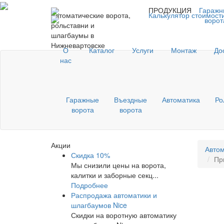
ПРОДУКЦИЯ
Гаражн
Автоматические ворота,
Калькулятор стоимост
ворот
рольставни и
шлагбаумы в
Нижневартовске
О
Каталог
Услуги
Монтаж
До
нас
Гаражные
Въездные
Автоматика
Ро
ворота
ворота
Акции
Автом
Скидка 10%
Пр
Мы снизили цены на ворота,
калитки и заборные секц...
Подробнее
Распродажа автоматики и
шлагбаумов Nice
Скидки на воротную автоматику