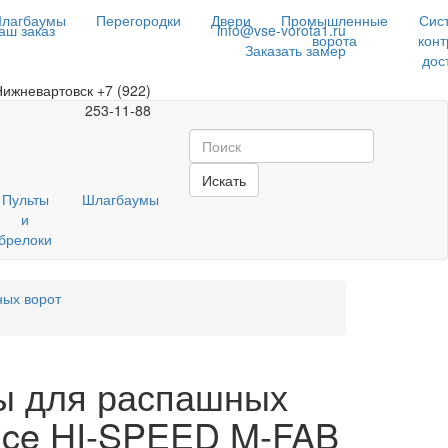
лагбаумы
Перегородки
Двери
Промышленные
Сис
аш заказ
info@vse-vorota1.ru
ворота
конт
Заказать замер
дос
Нижневартовск
+7 (922)
253-11-88
Искать
Пульты
Шлагбаумы
и
брелоки
ых ворот
ы для распашных
ice HI-SPEED M-FAB