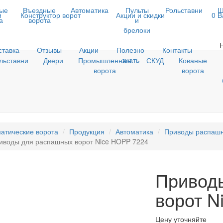
ые
Въездные
Автоматика
Пульты
Рольставни
Ш
и
Конструктор ворот
Акции и скидки
0
В
а
ворота
и
брелоки
ставка
Отзывы
Акции
Полезно
Контакты
знать
льставни
Двери
Промышленные
СКУД
Кованые
ворота
ворота
атические ворота
Продукция
Автоматика
Приводы распашн
иводы для распашных ворот Nice HOPP 7224
Привод
ворот N
Цену уточняйте