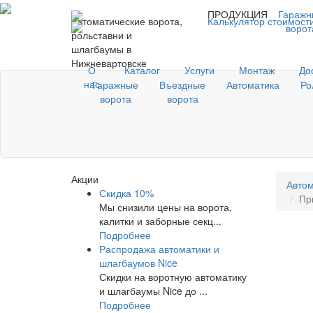
ПРОДУКЦИЯ
Гаражн
Автоматические ворота,
Калькулятор стоимост
ворот
рольставни и
шлагбаумы в
Нижневартовске
О
Каталог
Услуги
Монтаж
До
нас
Гаражные
Въездные
Автоматика
Ро
ворота
ворота
Акции
Автом
Скидка 10%
Пр
Мы снизили цены на ворота,
калитки и заборные секц...
Подробнее
Распродажа автоматики и
шлагбаумов Nice
Скидки на воротную автоматику
и шлагбаумы Nice до ...
Подробнее