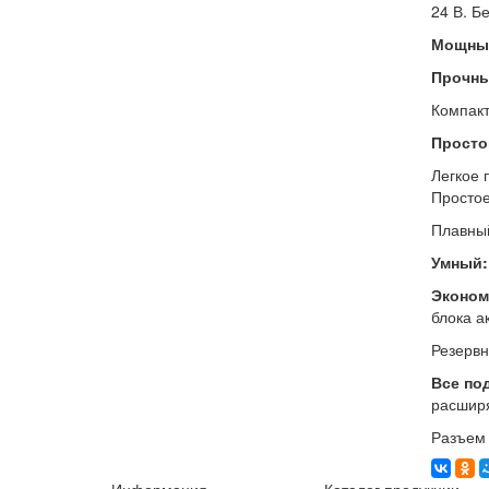
24 В. Б
Мощны
Прочны
Компакт
Просто
Легкое 
Простое
Плавный
Умный:
Эконом
блока а
Резервн
Все по
расширя
Разъем 