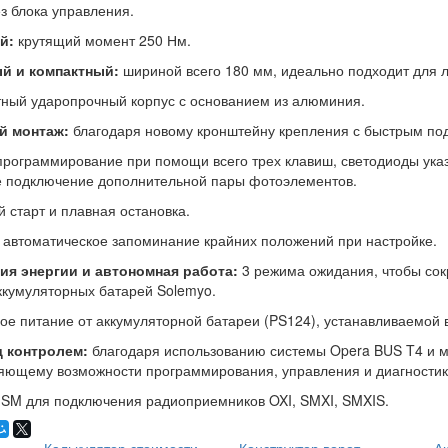
ез блока управления.
й:
крутящий момент 250 Нм.
й и компактный:
шириной всего 180 мм, идеально подходит для 
ный ударопрочный корпус с основанием из алюминия.
й монтаж:
благодаря новому кронштейну крепления с быстрым под
программирование при помощи всего трех клавиш, светодиоды ука
 подключение дополнительной пары фотоэлементов.
 старт и плавная остановка.
автоматическое запоминание крайних положений при настройке.
ия энергии и автономная работа:
3 режима ожидания, чтобы сокр
ккумуляторных батарей Solemyo.
ое питание от аккумуляторной батареи (PS124), устанавливаемой в
д контролем:
благодаря использованию системы Opera BUS T4 и м
ющему возможности программирования, управления и диагностики
SM для подключения радиоприемников OXI, SMXI, SMXIS.