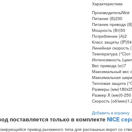
Характеристики
Производитель
Nice
Питание (В)
230
Питание привода (В
Мощность (Вт)
50
Потребление (А)
2
Класс защиты (IP)
54
Линейная скорость (
Температура (°C)
от
Интенсивность (цикл
Вес привода (кг)
7
Максимальный вес ст
Максимальная ширин
Тепловая защита (°
Размеры (мм)
180x2
Размер X (мм)
0-250
Скорость (об/мин)
1,
Добавить в корзину
од поставляется только в комплекте
NICE се
кирующийся привод рычажного типа для распашных ворот со створ