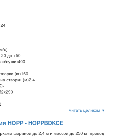
)
24
м/с)
-
 -20 до +50
ов/сутки)
400
ворки (кг)
160
а створки (м)
2,4
C)
-
52x290
2
Читать целиком
▼
рия HOPP - HOPPBDKCE
ками шириной до 2,4 м и массой до 250 кг, привод