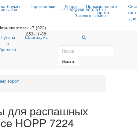
лагбаумы
Перегородки
Двери
Промышленные
Сис
аш заказ
info@vse-vorota1.ru
ворота
конт
Заказать замер
дос
Нижневартовск
+7 (922)
253-11-88
Пульты
Шлагбаумы
и
брелоки
Искать
ых ворот
ы для распашных
ice HOPP 7224