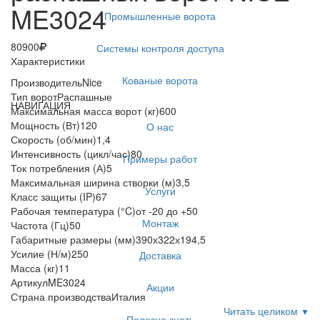
ME3024
Промышленные ворота
80900
Системы контроля доступа
Характеристики
Кованые ворота
Производитель
Nice
Тип ворот
Распашные
НАВИГАЦИЯ
Максимальная масса ворот (кг)
600
Мощность (Вт)
120
О нас
Скорость (об/мин)
1,4
Интенсивность (цикл/час)
80
Примеры работ
Ток потребления (А)
5
Максимальная ширина створки (м)
3,5
Услуги
Класс защиты (IP)
67
Рабочая температура (°C)
от -20 до +50
Монтаж
Частота (Гц)
50
Габаритные размеры (мм)
390х322х194,5
Усилие (Н/м)
250
Доставка
Масса (кг)
11
Артикул
ME3024
Акции
Страна производства
Италия
Читать целиком
▼
Полезно знать