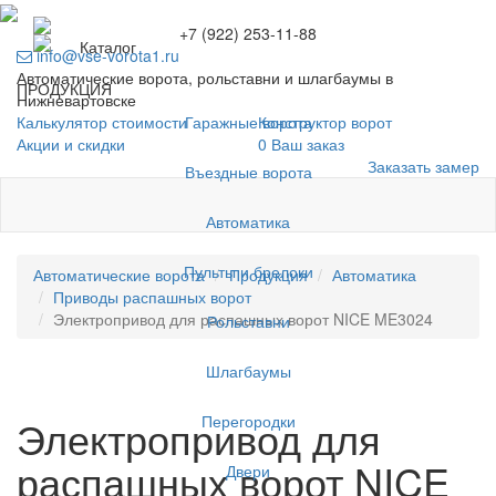
+7 (922) 253-11-88
Каталог
info@vse-vorota1.ru
Автоматические ворота, рольставни и шлагбаумы в
ПРОДУКЦИЯ
Нижневартовске
Гаражные ворота
Калькулятор стоимости
Конструктор ворот
Акции и скидки
0
Ваш заказ
Заказать замер
Въездные ворота
Автоматика
Пульты и брелоки
Автоматические ворота
Продукция
Автоматика
Приводы распашных ворот
Электропривод для распашных ворот NICE ME3024
Рольставни
Шлагбаумы
Перегородки
Электропривод для
распашных ворот NICE
Двери