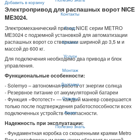
Добавить в корзину
Электропривод для распашных ворот NICE
Контакты
ME3024.
Электромеханический привод NICE серии METRO
О нас
ME3024 c подземной установкой для автоматизации
распашных ворот со створками шириной до 3,5 м и
Каталог
массой до 600 кг.
Услуги
Для подключения необходимо два привода и блок
управления.
Монтаж
Функциональные особенности:
Доставка
- Solemyo – автономная работа от энергии солнца
- Резервное питание от аккумуляторной батареи
Отзывы
- Функция «Фототест» — каждый маневр совершается
только после подтверждения работоспособности всех
Акции
подключенных устройств безопасности.
Надежность при эксплуатации:
Полезно знать
- Фундаментная коробка со скошенными краями Metro
Box с катафорезным покрытием обладает высокой