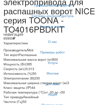
электропривода для
Промышленные ворота
распашных ворот NICE
Системы контроля доступа
серия TOONA -
TO4016PBDKIT
Кованые ворота
НАВИГАЦИЯ
65900
О нас
Характеристики
Производитель
Nice
Примеры работ
Тип ворот
Распашные
Максимальная масса ворот (кг)
800
Услуги
Мощность (Вт)
385
Скорость (м/с)
0,013
Монтаж
Интенсивность (%)
50
Электропитание (В)
230
Максимальная ширина створки ворот (м)
3
Доставка
Класс защиты (IP)
44
Рабочая температура (°C)
от -20 до +50
Акции
Тип привода
Линейный
Частота (Гц)
50
Полезно знать