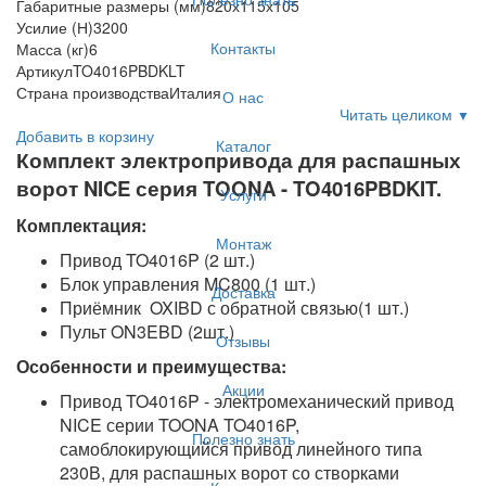
Габаритные размеры (мм)
820х115х105
Усилие (Н)
3200
Контакты
Масса (кг)
6
Артикул
TO4016PBDKLT
Страна производства
Италия
О нас
Читать целиком
▼
Добавить в корзину
Каталог
Комплект электропривода для распашных
ворот NICE серия TOONA - TO4016PBDKIT.
Услуги
Комплектация:
Монтаж
Привод TO4016P (2 шт.)
Блок управления MC800 (1 шт.)
Доставка
Приёмник OXIBD с обратной связью(1 шт.)
Пульт ON3EBD (2шт.)
Отзывы
Особенности и преимущества:
Акции
Привод TO4016P - электромеханический привод
NICE серии TOONA TO4016P,
Полезно знать
самоблокирующийся привод линейного типа
230В, для распашных ворот со створками