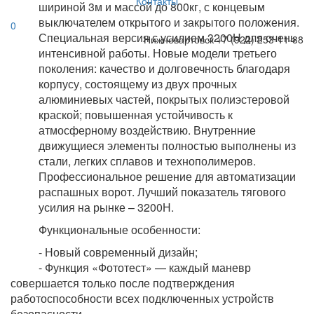
Контакты
шириной 3м и массой до 800кг, с концевым
выключателем открытого и закрытого положения.
0
Специальная версия с усилием 3200Н для очень
Нижневартовск
+7 (922) 253-11-88
интенсивной работы. Новые модели третьего
поколения: качество и долговечность благодаря
корпусу, состоящему из двух прочных
алюминиевых частей, покрытых полиэстеровой
краской; повышенная устойчивость к
атмосферному воздействию. Внутренние
движущиеся элементы полностью выполнены из
стали, легких сплавов и технополимеров.
Профессиональное решение для автоматизации
распашных ворот. Лучший показатель тягового
усилия на рынке – 3200Н.
Функциональные особенности:
- Новый современный дизайн;
- Функция «Фототест» — каждый маневр
совершается только после подтверждения
работоспособности всех подключенных устройств
безопасности.