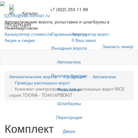
+7 (922) 253-11-88
Каталог
info@vse-vorota1.ru
Автоматические ворота, рольставни и шлагбаумы в
ПРОДУКЦИЯ
Нижневартовске
Гаражные ворота
Калькулятор стоимости
Конструктор ворот
Акции и скидки
0
Ваш заказ
Заказать замер
Въездные ворота
Автоматика
Пульты и брелоки
Автоматические ворота
Продукция
Автоматика
Приводы распашных ворот
Комплект электропривода для распашных ворот NICE
Рольставни
серия TOONA - TO4016PBDKIT
Шлагбаумы
Перегородки
Комплект
Двери