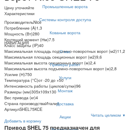
Промышленные ворота
Цену уточняйте
Характеристики
Системы контроля доступа
Производитель
Nice
Потребление (A)
1,3
Кованые ворота
Мощность (Вт)
280
Крутящий момент (Нм)
7.5
НАВИГАЦИЯ
Класс защиты (IP)
40
Максимальная площадь подъемно-поворотных ворот (м2)
11,2
О нас
Максимальная площадь секционных ворот (м2)
9,6
Максимальная высота секционных ворот (м)
2,4
Примеры работ
Максимальная высота подъемно-поворотных ворот (м)
2,8
Усилие (Н)
750
Услуги
Температура (°C)
от -20 до +50
Интенсивность работы (циклов/сутки)
96
Монтаж
Размеры (мм)
305x109x130
Вес привода (кг)
4
Страна производства
Италия
Доставка
Артикул
SHEL75KCE
Читать целиком
▼
Акции
Добавить в корзину
Привод SHEL 75 предназначен для
Полезно знать