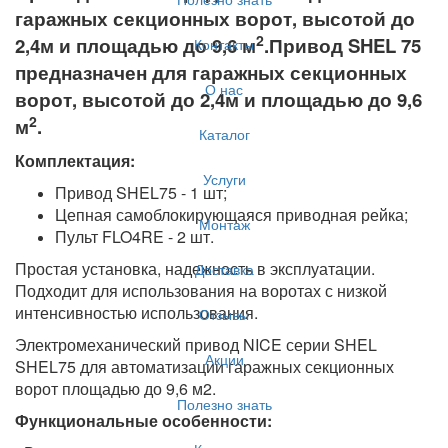
гаражных секционных ворот, высотой до
2
2,4м и площадью до 9,6 м
.Привод SHEL 75
Контакты
предназначен для гаражных секционных
О нас
ворот, высотой до 2,4м и площадью до 9,6
2
м
.
Каталог
Комплектация:
Услуги
Привод SHEL75 - 1 шт;
Цепная самоблокирующаяся приводная рейка;
Монтаж
Пульт FLO4RE - 2 шт.
Простая установка, надежность в эксплуатации.
Доставка
Подходит для использования на воротах с низкой
интенсивностью использования.
Отзывы
Электромеханический привод NICE серии SHEL
Акции
SHEL75 для автоматизации гаражных секционных
ворот площадью до 9,6 м2.
Полезно знать
Функциональные особенности: