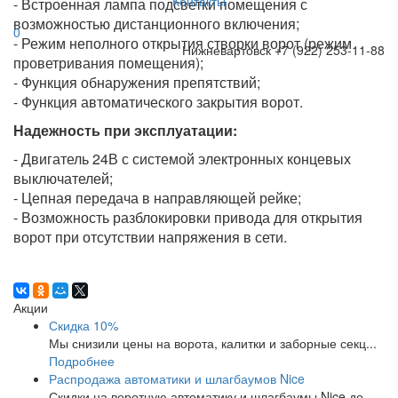
Контакты
- Встроенная лампа подсветки помещения с
возможностью дистанционного включения;
0
- Режим неполного открытия створки ворот (режим
Нижневартовск
+7 (922) 253-11-88
проветривания помещения);
- Функция обнаружения препятствий;
- Функция автоматического закрытия ворот.
Надежность при эксплуатации:
- Двигатель 24В с системой электронных концевых
выключателей;
- Цепная передача в направляющей рейке;
- Возможность разблокировки привода для открытия
ворот при отсутствии напряжения в сети.
Акции
Скидка 10%
Мы снизили цены на ворота, калитки и заборные секц...
Подробнее
Распродажа автоматики и шлагбаумов Nice
Скидки на воротную автоматику и шлагбаумы Nice до ...