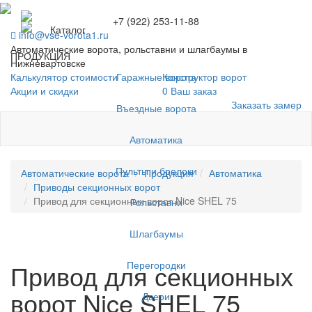
+7 (922) 253-11-88
Каталог
info@vse-vorota1.ru
Автоматические ворота, рольставни и шлагбаумы в
ПРОДУКЦИЯ
Нижневартовске
Гаражные ворота
Калькулятор стоимости
Конструктор ворот
Акции и скидки
0
Ваш заказ
Заказать замер
Въездные ворота
Автоматика
Пульты и брелоки
Автоматические ворота
Продукция
Автоматика
Приводы секционных ворот
Привод для секционных ворот Nice SHEL 75
Рольставни
Шлагбаумы
Перегородки
Привод для секционных
ворот Nice SHEL 75
Двери