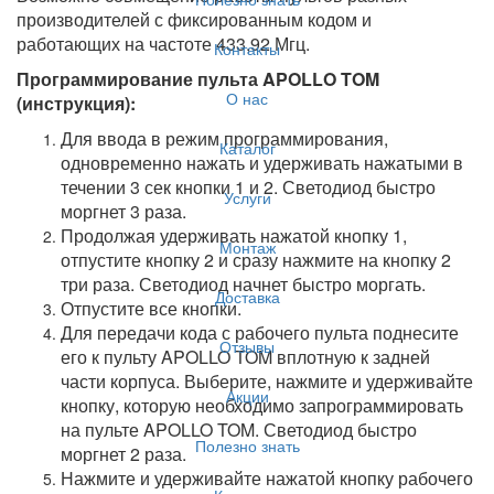
производителей с фиксированным кодом и
работающих на частоте 433,92 Мгц.
Контакты
Программирование пульта APOLLO TOM
О нас
(инструкция):
Для ввода в режим программирования,
Каталог
одновременно нажать и удерживать нажатыми в
течении 3 сек кнопки 1 и 2. Светодиод быстро
Услуги
моргнет 3 раза.
Продолжая удерживать нажатой кнопку 1,
Монтаж
отпустите кнопку 2 и сразу нажмите на кнопку 2
три раза. Светодиод начнет быстро моргать.
Доставка
Отпустите все кнопки.
Для передачи кода с рабочего пульта поднесите
Отзывы
его к пульту APOLLO TOM вплотную к задней
части корпуса. Выберите, нажмите и удерживайте
Акции
кнопку, которую необходимо запрограммировать
на пульте APOLLO TOM. Светодиод быстро
Полезно знать
моргнет 2 раза.
Нажмите и удерживайте нажатой кнопку рабочего