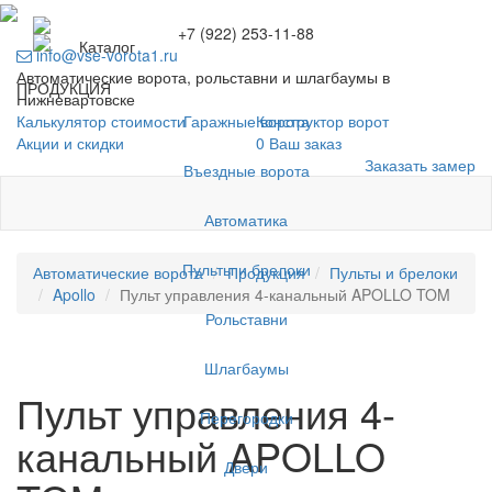
+7 (922) 253-11-88
Каталог
info@vse-vorota1.ru
Автоматические ворота, рольставни и шлагбаумы в
ПРОДУКЦИЯ
Нижневартовске
Гаражные ворота
Калькулятор стоимости
Конструктор ворот
Акции и скидки
0
Ваш заказ
Заказать замер
Въездные ворота
Автоматика
Пульты и брелоки
Автоматические ворота
Продукция
Пульты и брелоки
Apollo
Пульт управления 4-канальный APOLLO TOM
Рольставни
Шлагбаумы
Пульт управления 4-
Перегородки
канальный APOLLO
Двери