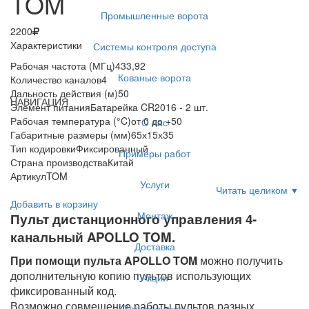
TOM
Промышленные ворота
2200
Характеристики
Системы контроля доступа
Рабочая частота (МГц)
433,92
Кованые ворота
Количество каналов
4
Дальность действия (м)
50
НАВИГАЦИЯ
Элемент питания
Батарейка CR2016 - 2 шт.
Рабочая температура (°C)
от 0 до +50
О нас
Габаритные размеры (мм)
65х15х35
Тип кодировки
Фиксированный
Примеры работ
Страна производства
Китай
Артикул
TOM
Услуги
Читать целиком
▼
Добавить в корзину
Монтаж
Пульт дистанционного управления 4-
канальный APOLLO TOM.
Доставка
При помощи пульта APOLLO TOM
можно получить
дополнительную копию пультов использующих
Акции
фиксированный код.
Возможно совмещение работы пультов разных
Полезно знать