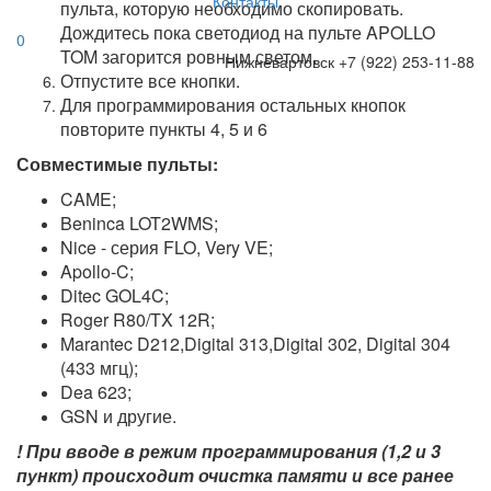
Контакты
пульта, которую необходимо скопировать.
Дождитесь пока светодиод на пульте APOLLO
0
TOM загорится ровным светом.
Нижневартовск
+7 (922) 253-11-88
Отпустите все кнопки.
Для программирования остальных кнопок
повторите пункты 4, 5 и 6
Совместимые пульты:
CAME;
Beninca LOT2WMS;
Nice - серия FLO, Very VE;
Apollo-C;
Ditec GOL4C;
Roger R80/TX 12R;
Marantec D212,Digital 313,Digital 302, Digital 304
(433 мгц);
Dea 623;
GSN и другие.
! При вводе в режим программирования (1,2 и 3
пункт) происходит очистка памяти и все ранее