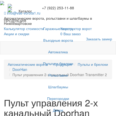
+7 (922) 253-11-88
Каталог
info@vse-vorota1.ru
Автоматические ворота, рольставни и шлагбаумы в
ПРОДУКЦИЯ
Нижневартовске
Гаражные ворота
Калькулятор стоимости
Конструктор ворот
Акции и скидки
0
Ваш заказ
Заказать замер
Въездные ворота
Автоматика
Пульты и брелоки
Автоматические ворота
Продукция
Пульты и брелоки
DoorHan
Пульт управления 2-х канальный Doorhan Transmitter 2
Рольставни
Шлагбаумы
Перегородки
Пульт управления 2-х
канальный Doorhan
Двери