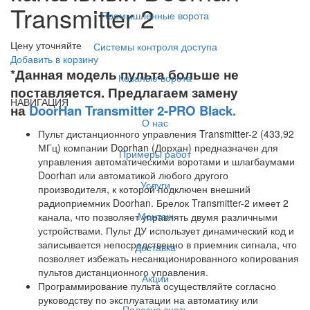
Transmitter 2
Промышленные ворота
Цену уточняйте
Системы контроля доступа
Добавить в корзину
*Данная модель пульта больше не
Кованые ворота
поставляется. Предлагаем замену
НАВИГАЦИЯ
на
DoorHan Transmitter 2-PRO Black.
О нас
Пульт дистанционного управления Transmitter-2 (433,92
МГц) компании Doorhan (Дорхан) предназначен для
Примеры работ
управления автоматическими воротами и шлагбаумами
Doorhan или автоматикой любого другого
Услуги
производителя, к которой подключен внешний
радиоприемник Doorhan. Брелок Transmitter-2 имеет 2
Монтаж
канала, что позволяет управлять двумя различными
устройствами. Пульт ДУ использует динамический код и
записывается непосредственно в приемник сигнала, что
Доставка
позволяет избежать несанкционированного копирования
пультов дистанционного управления.
Акции
Программирование пульта осуществляйте согласно
руководству по эксплуатации на автоматику или
Полезно знать