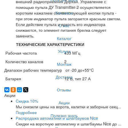
внешний радиоприемник Дорхан. Управление с
помощью пульта ДУ Transmitter-2 осуществляется
Контакты
коротким нажатием соответствующей кнопки пульта -
при этом индикатор пульта загорается красным светом.
Если действие пульта и яркость его индикатора
О нас
снижаются, то элемент питания брелка следует
заменить.
Каталог
ТЕХНИЧЕСКИЕ ХАРАКТЕРИСТИКИ
Услуги
Рабочая частота
433 МГц
Количество каналов
2
Монтаж
Диапазон рабочих температур
от -20 до+55°C
Доставка
Батарея
12 В, тип 27 А
Отзывы
Акции
Скидка 10%
Акции
Мы снизили цены на ворота, калитки и заборные секц...
Подробнее
Полезно знать
Распродажа автоматики и шлагбаумов Nice
Скидки на воротную автоматику и шлагбаумы Nice до ...