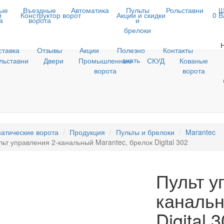
ые
Въездные
Автоматика
Пульты
Рольставни
Ш
и
Конструктор ворот
Акции и скидки
0
В
а
ворота
и
брелоки
ставка
Отзывы
Акции
Полезно
Контакты
знать
льставни
Двери
Промышленные
СКУД
Кованые
ворота
ворота
атические ворота
Продукция
Пульты и брелоки
Marantec
льт управления 2-канальный Marantec, брелок Digital 302
Пульт у
канальн
Digital 