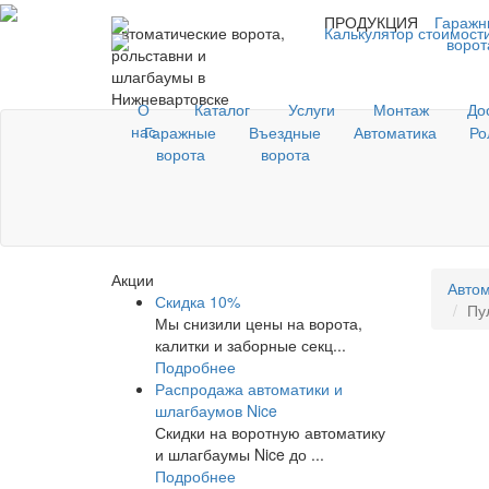
ПРОДУКЦИЯ
Гаражн
Автоматические ворота,
Калькулятор стоимост
ворот
рольставни и
шлагбаумы в
Нижневартовске
О
Каталог
Услуги
Монтаж
До
нас
Гаражные
Въездные
Автоматика
Ро
ворота
ворота
Акции
Автом
Скидка 10%
Пу
Мы снизили цены на ворота,
калитки и заборные секц...
Подробнее
Распродажа автоматики и
шлагбаумов Nice
Скидки на воротную автоматику
и шлагбаумы Nice до ...
Подробнее