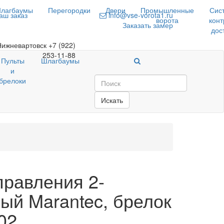
лагбаумы
Перегородки
Двери
Промышленные
Сис
аш заказ
info@vse-vorota1.ru
ворота
конт
Заказать замер
дос
Нижневартовск
+7 (922)
253-11-88
Пульты
Шлагбаумы
и
брелоки
Искать
правления 2-
ый Marantec, брелок
302