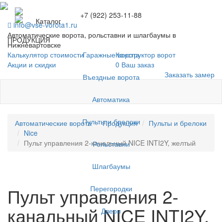
+7 (922) 253-11-88
Каталог
info@vse-vorota1.ru
Автоматические ворота, рольставни и шлагбаумы в
ПРОДУКЦИЯ
Нижневартовске
Гаражные ворота
Калькулятор стоимости
Конструктор ворот
Акции и скидки
0
Ваш заказ
Заказать замер
Въездные ворота
Автоматика
Пульты и брелоки
Автоматические ворота
Продукция
Пульты и брелоки
Nice
Пульт управления 2-канальный NICE INTI2Y, желтый
Рольставни
Шлагбаумы
Перегородки
Пульт управления 2-
канальный NICE INTI2Y,
Двери