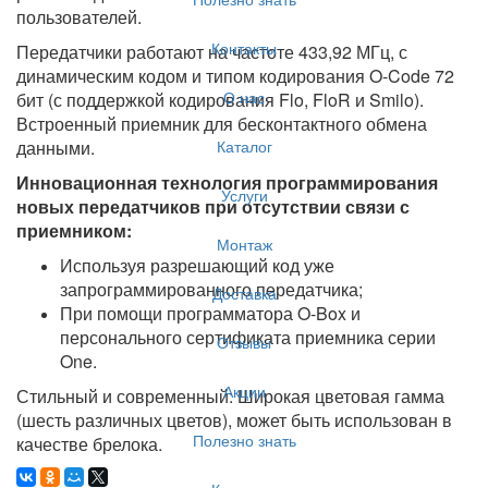
пользователей.
Контакты
Передатчики работают на частоте 433,92 МГц, с
динамическим кодом и типом кодирования O-Code 72
О нас
бит (с поддержкой кодирования Flo, FloR и Smilo).
Встроенный приемник для бесконтактного обмена
Каталог
данными.
Инновационная технология программирования
Услуги
новых передатчиков при отсутствии связи с
приемником:
Монтаж
Используя разрешающий код уже
запрограммированного передатчика;
Доставка
При помощи программатора O-Box и
персонального сертификата приемника серии
Отзывы
One.
Акции
Стильный и современный: Широкая цветовая гамма
(шесть различных цветов), может быть использован в
Полезно знать
качестве брелока.