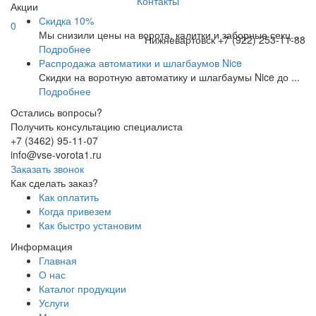
Контакты
Акции
Скидка 10%
0
Мы снизили цены на ворота, калитки и заборные секц...
Нижневартовск
+7 (922) 253-11-88
Подробнее
Распродажа автоматики и шлагбаумов Nice
Скидки на воротную автоматику и шлагбаумы Nice до ...
Подробнее
Остались вопросы?
Получить консультацию специалиста
+7 (3462) 95-11-07
info@vse-vorota1.ru
Заказать звонок
Как сделать заказ?
Как оплатить
Когда привезем
Как быстро установим
Информация
Главная
О нас
Каталог продукции
Услуги