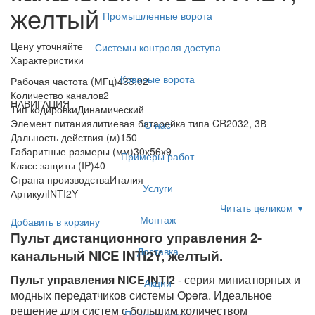
желтый
Промышленные ворота
Цену уточняйте
Системы контроля доступа
Характеристики
Кованые ворота
Рабочая частота (МГц)
433,92
Количество каналов
2
НАВИГАЦИЯ
Тип кодировки
Динамический
Элемент питания
литиевая батарейка типа CR2032, 3В
О нас
Дальность действия (м)
150
Габаритные размеры (мм)
30х56х9
Примеры работ
Класс защиты (IP)
40
Страна производства
Италия
Услуги
Артикул
INTI2Y
Читать целиком
▼
Монтаж
Добавить в корзину
Пульт дистанционного управления 2-
Доставка
канальный NICE INTI2Y, желтый.
Пульт управления NICE INTI2
- серия миниатюрных и
Акции
модных передатчиков системы Opera. Идеальное
решение для систем с большим количеством
Полезно знать