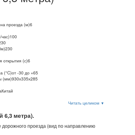
на проезда (м)
6
/час)
100
230
Нм)
230
 открытия (с)
6
а (°C)
от -30 до +65
ы (мм)
930х335х285
а
Китай
Читать целиком
▼
6,3 метра).
е дорожного проезда (вид по направлению