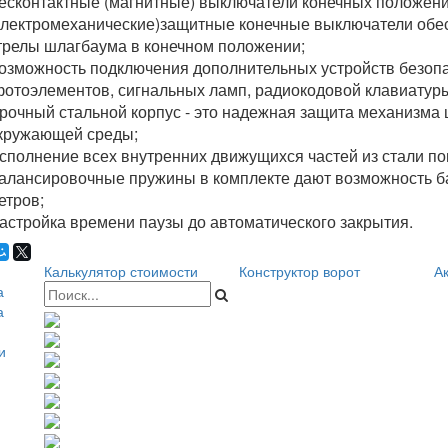
есконтактные (магнитные) выключатели конечных положен
электромеханические)защитные конечные выключатели обе
трелы шлагбаума в конечном положении;
озможность подключения дополнительных устройств безопа
фотоэлементов, сигнальных ламп, радиокодовой клавиатуры,
рочный стальной корпус - это надежная защита механизма
кружающей среды;
сполнение всех внутренних движущихся частей из стали п
алансировочные пружины в комплекте дают возможность бал
етров;
астройка времени паузы до автоматического закрытия.
Калькулятор стоимости
Конструктор ворот
Ак
а
а
и