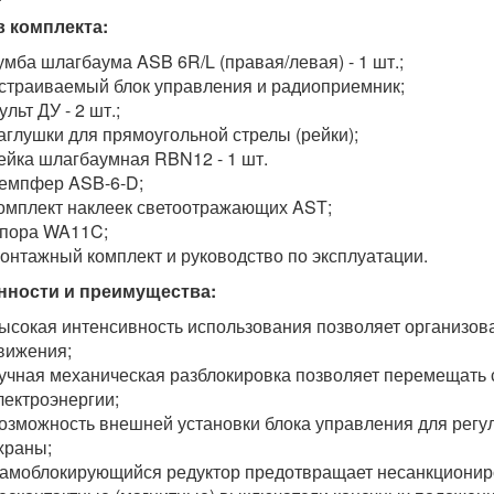
 комплекта:
умба шлагбаума ASB 6R/L (правая/левая) - 1 шт.;
страиваемый блок управления и радиоприемник;
ульт ДУ - 2 шт.;
аглушки для прямоугольной стрелы (рейки);
ейка шлагбаумная RBN12 - 1 шт.
емпфер ASB-6-D;
омплект наклеек светоотражающих ASТ;
пора WA11C;
онтажный комплект и руководство по эксплуатации.
нности и преимущества:
ысокая интенсивность использования позволяет организова
вижения;
учная механическая разблокировка позволяет перемещать с
лектроэнергии;
озможность внешней установки блока управления для регул
храны;
амоблокирующийся редуктор предотвращает несанкционир