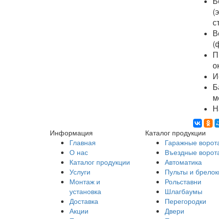
Б
(
с
В
(
П
о
И
Б
м
Н
Информация
Каталог продукции
Главная
Гаражные ворот
О нас
Въездные ворот
Каталог продукции
Автоматика
Услуги
Пульты и брелок
Монтаж и
Рольставни
установка
Шлагбаумы
Доставка
Перегородки
Акции
Двери