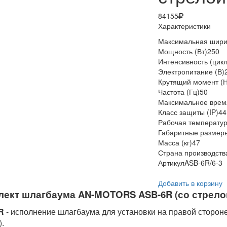
84155
Характеристики
Максимальная шири
Мощность (Вт)
250
Интенсивность (цикл
Электропитание (В)
Крутящий момент (
Частота (Гц)
50
Максимальное время
Класс защиты (IP)
44
Рабочая температур
Габаритные размер
Масса (кг)
47
Страна производств
Артикул
ASB-6R/6-3
Добавить в корзину
ект шлагбаума AN-MOTORS ASB-6R (со стрелой 
R
- исполнение шлагбаума для установки на правой сторон
.