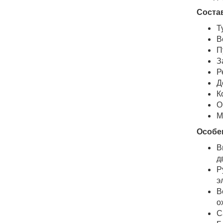
Состав
Т
В
П
З
Р
Д
К
О
М
Особе
В
д
Р
э
В
о
С