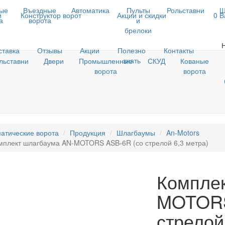
ые
Въездные
Автоматика
Пульты
Рольставни
Ш
и
Конструктор ворот
Акции и скидки
0
В
а
ворота
и
брелоки
ставка
Отзывы
Акции
Полезно
Контакты
знать
льставни
Двери
Промышленные
СКУД
Кованые
ворота
ворота
атические ворота
Продукция
Шлагбаумы
An-Motors
мплект шлагбаума AN-MOTORS ASB-6R (со стрелой 6,3 метра)
Комплек
MOTORS
стрелой