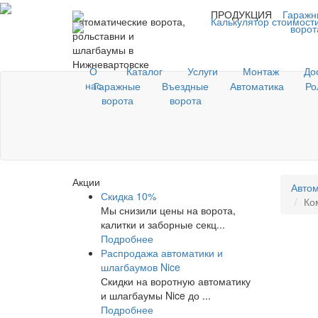
ПРОДУКЦИЯ
Гаражн
Автоматические ворота,
Калькулятор стоимост
ворот
рольставни и
шлагбаумы в
Нижневартовске
О
Каталог
Услуги
Монтаж
До
нас
Гаражные
Въездные
Автоматика
Ро
ворота
ворота
Акции
Автом
Скидка 10%
Ко
Мы снизили цены на ворота,
калитки и заборные секц...
Подробнее
Распродажа автоматики и
шлагбаумов Nice
Скидки на воротную автоматику
и шлагбаумы Nice до ...
Подробнее