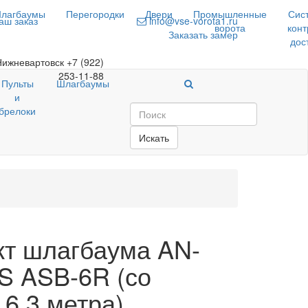
лагбаумы
Перегородки
Двери
Промышленные
Сис
аш заказ
info@vse-vorota1.ru
ворота
конт
Заказать замер
дос
Нижневартовск
+7 (922)
253-11-88
Пульты
Шлагбаумы
и
брелоки
Искать
т шлагбаума AN-
 ASB-6R (со
 6,3 метра)