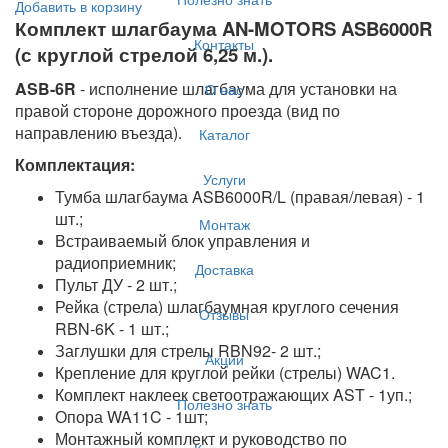
Добавить в корзину
Комплект шлагбаума AN-MOTORS ASB6000R
Контакты
(с круглой стрелой 6,25 м.).
ASB-6R
- исполнение шлагбаума для установки на
О нас
правой стороне дорожного проезда (вид по
направлению въезда).
Каталог
Комплектация:
Услуги
Тумба шлагбаума ASB6000R/L (правая/левая) - 1
шт.;
Монтаж
Встраиваемый блок управления и
радиоприемник;
Доставка
Пульт ДУ - 2 шт.;
Рейка (стрела) шлагбаумная круглого сечения
Отзывы
RBN-6K - 1 шт.;
Заглушки для стрелы RBN92- 2 шт.;
Акции
Крепление для круглой рейки (стрелы) WAC1.
Комплект наклеек светоотражающих AST - 1уп.;
Полезно знать
Опора WA11C - 1шт;
Монтажный комплект и руководство по