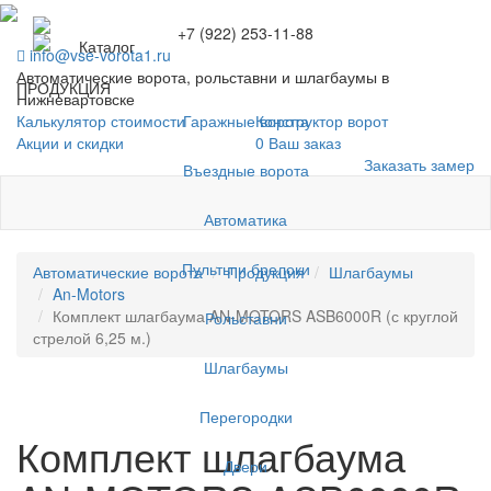
+7 (922) 253-11-88
Каталог
info@vse-vorota1.ru
Автоматические ворота, рольставни и шлагбаумы в
ПРОДУКЦИЯ
Нижневартовске
Гаражные ворота
Калькулятор стоимости
Конструктор ворот
Акции и скидки
0
Ваш заказ
Заказать замер
Въездные ворота
Автоматика
Пульты и брелоки
Автоматические ворота
Продукция
Шлагбаумы
An-Motors
Комплект шлагбаума AN-MOTORS ASB6000R (с круглой
Рольставни
стрелой 6,25 м.)
Шлагбаумы
Перегородки
Комплект шлагбаума
Двери