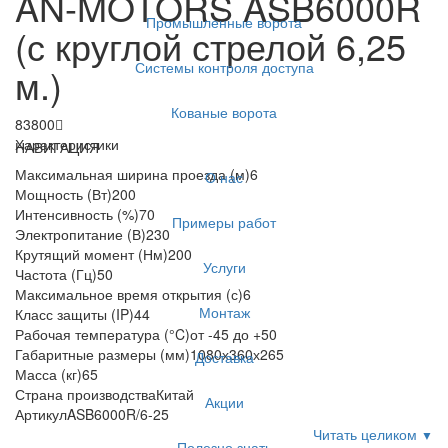
AN-MOTORS ASB6000R
Промышленные ворота
(с круглой стрелой 6,25
Системы контроля доступа
м.)
Кованые ворота
83800
Характеристики
НАВИГАЦИЯ
Максимальная ширина проезда (м)
6
О нас
Мощность (Вт)
200
Интенсивность (%)
70
Примеры работ
Электропитание (В)
230
Крутящий момент (Нм)
200
Услуги
Частота (Гц)
50
Максимальное время открытия (с)
6
Монтаж
Класс защиты (IP)
44
Рабочая температура (°C)
от -45 до +50
Габаритные размеры (мм)
1080х360х265
Доставка
Масса (кг)
65
Страна производства
Китай
Акции
Артикул
ASB6000R/6-25
Читать целиком
▼
Полезно знать