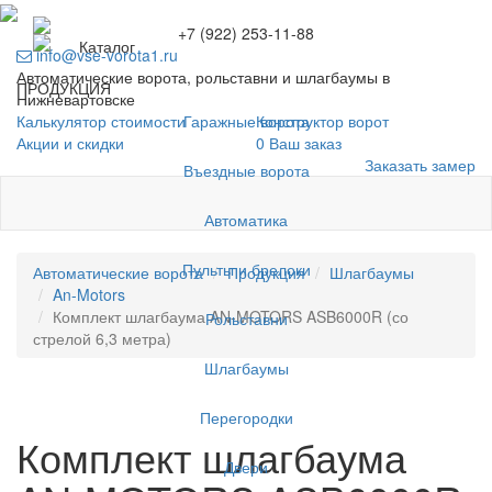
+7 (922) 253-11-88
Каталог
info@vse-vorota1.ru
Автоматические ворота, рольставни и шлагбаумы в
ПРОДУКЦИЯ
Нижневартовске
Гаражные ворота
Калькулятор стоимости
Конструктор ворот
Акции и скидки
0
Ваш заказ
Заказать замер
Въездные ворота
Автоматика
Пульты и брелоки
Автоматические ворота
Продукция
Шлагбаумы
An-Motors
Комплект шлагбаума AN-MOTORS ASB6000R (со
Рольставни
стрелой 6,3 метра)
Шлагбаумы
Перегородки
Комплект шлагбаума
Двери