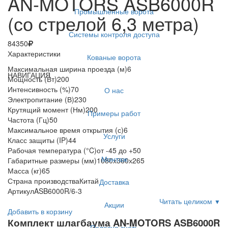
AN-MOTORS ASB6000R
Промышленные ворота
(со стрелой 6,3 метра)
Системы контроля доступа
84350
Характеристики
Кованые ворота
Максимальная ширина проезда (м)
6
НАВИГАЦИЯ
Мощность (Вт)
200
Интенсивность (%)
70
О нас
Электропитание (В)
230
Крутящий момент (Нм)
200
Примеры работ
Частота (Гц)
50
Максимальное время открытия (с)
6
Услуги
Класс защиты (IP)
44
Рабочая температура (°C)
от -45 до +50
Монтаж
Габаритные размеры (мм)
1080х360х265
Масса (кг)
65
Страна производства
Китай
Доставка
Артикул
ASB6000R/6-3
Читать целиком
▼
Акции
Добавить в корзину
Комплект шлагбаума AN-MOTORS ASB6000R
Полезно знать