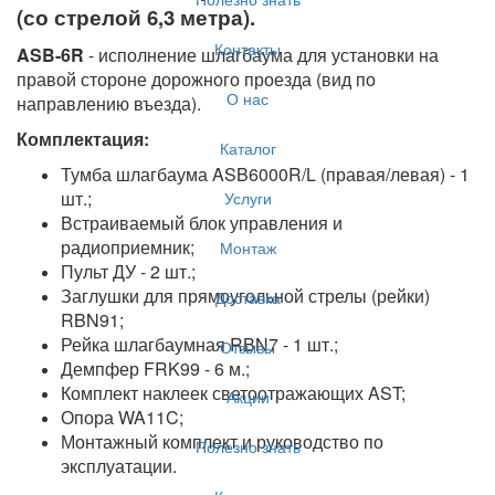
(со стрелой 6,3 метра).
Контакты
ASB-6R
- исполнение шлагбаума для установки на
правой стороне дорожного проезда (вид по
О нас
направлению въезда).
Комплектация:
Каталог
Тумба шлагбаума ASB6000R/L (правая/левая) - 1
шт.;
Услуги
Встраиваемый блок управления и
радиоприемник;
Монтаж
Пульт ДУ - 2 шт.;
Заглушки для прямоугольной стрелы (рейки)
Доставка
RBN91;
Рейка шлагбаумная RBN7 - 1 шт.;
Отзывы
Демпфер FRK99 - 6 м.;
Комплект наклеек светоотражающих AST;
Акции
Опора WA11C;
Монтажный комплект и руководство по
Полезно знать
эксплуатации.