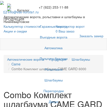
+7 (922) 253-11-88
Каталог
info@vse-vorota1.ru
Автоматические ворота, рольставни и шлагбаумы в
ПРОДУКЦИЯ
Нижневартовске
Гаражные ворота
Калькулятор стоимости
Конструктор ворот
Акции и скидки
0
Ваш заказ
Заказать замер
Въездные ворота
Автоматика
Пульты и брелоки
Автоматические ворота
Продукция
Шлагбаумы
Came
Combo Комплект шлагбаума CAME GARD 6000
Рольставни
Шлагбаумы
Перегородки
Combo Комплект
шлагбаума CAME GARD
Двери