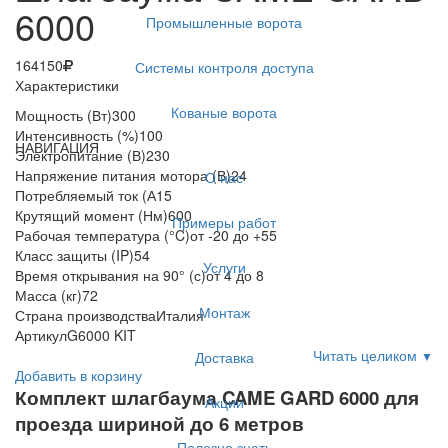
6000
Промышленные ворота
164150
Системы контроля доступа
Характеристики
Кованые ворота
Мощность (Вт)
300
Интенсивность (%)
100
НАВИГАЦИЯ
Электропитание (В)
230
Напряжение питания мотора (В)
24
О нас
Потребляемый ток (А
15
Крутящий момент (Нм)
600
Примеры работ
Рабочая температура (°C)
от -20 до +55
Класс защиты (IP)
54
Услуги
Время открывания на 90° (с)
от 4 до 8
Масса (кг)
72
Монтаж
Страна производства
Италия
Артикул
G6000 KIT
Читать целиком
Доставка
▼
Добавить в корзину
Комплект шлагбаума CAME GARD 6000 для
Акции
проезда шириной до 6 метров
Полезно знать