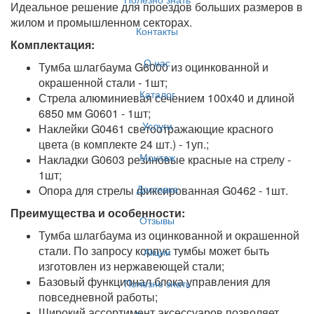
Идеальное решение для проездов больших размеров в
жилом и промышленном секторах.
Контакты
Комплектация:
О нас
Тумба шлагбаума G6000 из оцинкованной и
окрашенной стали - 1шт;
Каталог
Стрела алюминиевая сечением 100х40 и длиной
6850 мм G0601 - 1шт;
Услуги
Наклейки G0461 светоотражающие красного
цвета (в комплекте 24 шт.) - 1уп.;
Монтаж
Накладки G0603 резиновые красные на стрелу -
1шт;
Доставка
Опора для стрелы фиксированная G0462 - 1шт.
Преимущества и особенности:
Отзывы
Тумба шлагбаума из оцинкованной и окрашенной
стали. По запросу корпус тумбы может быть
Акции
изготовлен из нержавеющей стали;
Базовый функционал блока управления для
Полезно знать
повседневной работы;
Широкий ассортимент аксессуаров позволяет