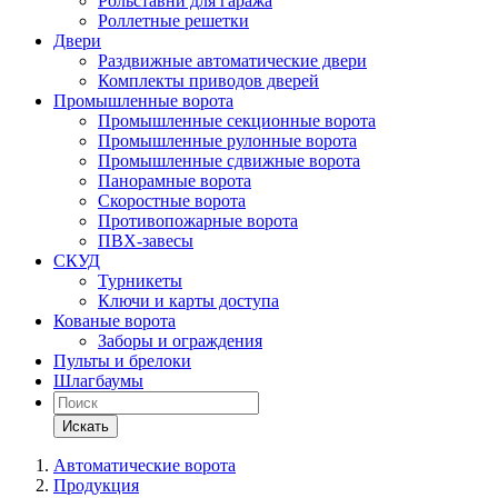
Рольставни для гаража
Роллетные решетки
Двери
Раздвижные автоматические двери
Комплекты приводов дверей
Промышленные ворота
Промышленные секционные ворота
Промышленные рулонные ворота
Промышленные сдвижные ворота
Панорамные ворота
Скоростные ворота
Противопожарные ворота
ПВХ-завесы
СКУД
Турникеты
Ключи и карты доступа
Кованые ворота
Заборы и ограждения
Пульты и брелоки
Шлагбаумы
Искать
Автоматические ворота
Продукция