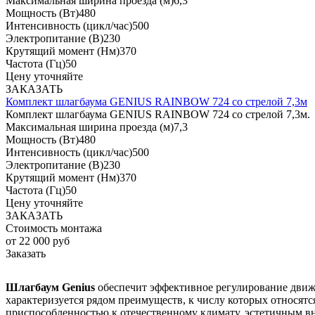
Максимальная ширина проезда (м)
6,3
Мощность (Вт)
480
Интенсивность (цикл/час)
500
Электропитание (В)
230
Крутящий момент (Нм)
370
Частота (Гц)
50
Цену уточняйте
ЗАКАЗАТЬ
Комплект шлагбаума GENIUS RAINBOW 724 со стрелой 7,3м
Комплект шлагбаума GENIUS RAINBOW 724 со стрелой 7,3м.
Максимальная ширина проезда (м)
7,3
Мощность (Вт)
480
Интенсивность (цикл/час)
500
Электропитание (В)
230
Крутящий момент (Нм)
370
Частота (Гц)
50
Цену уточняйте
ЗАКАЗАТЬ
Стоимость монтажа
от 22 000 руб
Заказать
Шлагбаум Genius
обеспечит эффективное регулирование движе
характеризуется рядом преимуществ, к числу которых относятс
приспособленностью к отечественному климату, эстетичным 