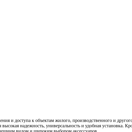
ния и доступа к объектам жилого, производственного и другог
я высокая надежность, универсальность и удобная установка. Кр
внешним видом и широким выбором аксессуаров.