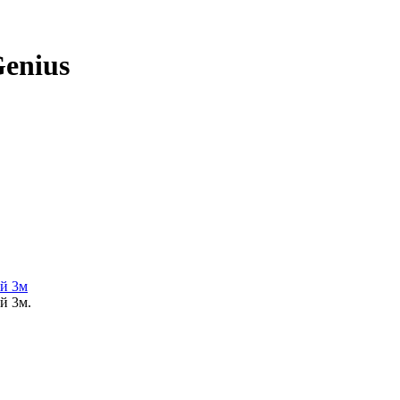
enius
й 3м
й 3м.