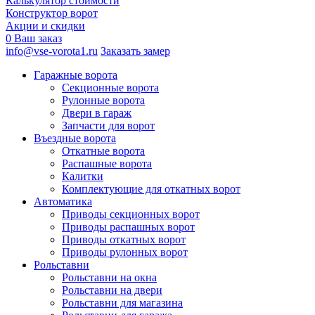
Калькулятор стоимости
Конструктор ворот
Акции и скидки
0
Ваш заказ
info@vse-vorota1.ru
Заказать замер
Гаражные ворота
Секционные ворота
Рулонные ворота
Двери в гараж
Запчасти для ворот
Въездные ворота
Откатные ворота
Распашные ворота
Калитки
Комплектующие для откатных ворот
Автоматика
Приводы секционных ворот
Приводы распашных ворот
Приводы откатных ворот
Приводы рулонных ворот
Рольставни
Рольставни на окна
Рольставни на двери
Рольставни для магазина