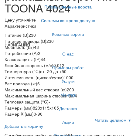
TOONA 4024
Промышленные ворота
Цену уточняйте
Системы контроля доступа
Характеристики
Кованые ворота
Питание (В)
230
Питание привода (В)
230
НАВИГАЦИЯ
Мощность (Вт)
48
Потребление (А)
2
О нас
Класс защиты (IP)
44
Линейная скорость (м/с)
0,012
Примеры работ
Температура (°C)
от -20 до +50
Интенсивность (циклов/сутки)
1000
Услуги
Вес привода (кг)
6
Максимальный вес створки (кг)
200
Монтаж
Максимальная ширина створки (м)
4
Тепловая защита (°C)
-
Размеры (мм)
820x115x105
Доставка
Размер X (мм)
0-90
Читать целиком
▼
Акции
Добавить в корзину
Самоблокирующийся привод 24В, для распашных ворот со
Полезно знать