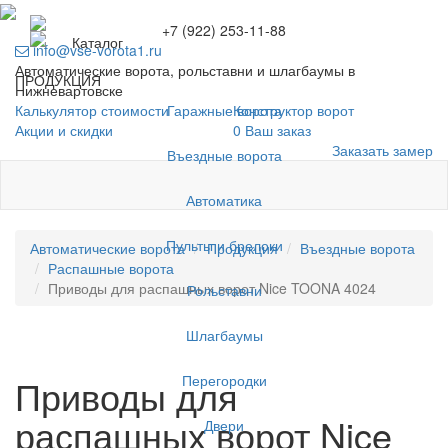
+7 (922) 253-11-88
Каталог
info@vse-vorota1.ru
Автоматические ворота, рольставни и шлагбаумы в
ПРОДУКЦИЯ
Нижневартовске
Гаражные ворота
Калькулятор стоимости
Конструктор ворот
Акции и скидки
0
Ваш заказ
Заказать замер
Въездные ворота
Автоматика
Пульты и брелоки
Автоматические ворота
Продукция
Въездные ворота
Распашные ворота
Приводы для распашных ворот Nice TOONA 4024
Рольставни
Шлагбаумы
Перегородки
Приводы для
распашных ворот Nice
Двери