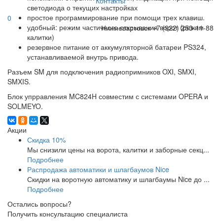
Контакты
светодиода о текущих настройках
простое программирование при помощи трех клавиш.
0
удобный: режим частичного открывания ворот (режим
Нижневартовск
+7 (922) 253-11-88
калитки)
резервное питание от аккумуляторной батареи PS324,
устанавливаемой внутрь привода.
Разъем SM для подключения радиопримников OXI, SMXI,
SMXIS.
Блок упрравления MC824H совместим с системами OPERA и
SOLMEYO.
Акции
Скидка 10%
Мы снизили цены на ворота, калитки и заборные секц...
Подробнее
Распродажа автоматики и шлагбаумов Nice
Скидки на воротную автоматику и шлагбаумы Nice до ...
Подробнее
Остались вопросы?
Получить консультацию специалиста