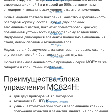
створками шириной 3м и массой до 500кг, с магнитным
энкодером и механическим упором открытого положения.
Контакты
Новые модели третьего поколения: качество и долговечность
благодаря корпусу, состоящему из двух прочных
О нас
алюминиевых частей, покрытых полиэстеровой краской;
повышенная устойчивость к атмосферному воздействию.
Каталог
Внутренние движущиеся элементы полностью выполнены из
стали, легких сплавов и технополимеров.
Услуги
Надежность и бесшумность: запатентованное расположение
внутренних частей и бронзовая ходовая втулка.
Монтаж
Полная взаимозаменяемость с приводами серии MOBY: те же
габариты и кронштейны крепления.
Доставка
Преимущества блока
Отзывы
управления MC824H:
Акции
для двух приводов 24В с энкодером
технология BLUEBUS
Полезно знать
умный: автоматический поиск и запоминание крайних
положений открытия и закрытия, индикация при помощи